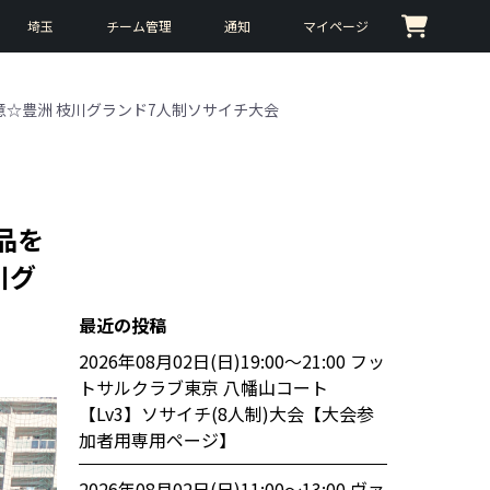
埼玉
チーム管理
通知
マイページ
用意☆豊洲 枝川グランド7人制ソサイチ大会
品を
川グ
最近の投稿
2026年08月02日(日)19:00〜21:00 フッ
トサルクラブ東京 八幡山コート
【Lv3】ソサイチ(8人制)大会【大会参
加者用専用ページ】
2026年08月02日(日)11:00〜13:00 ヴァ