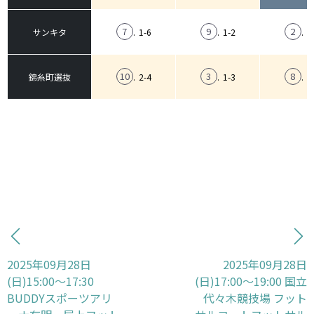
7
9
2
.
1-6
.
1-2
.
1
サンキタ
10
3
8
.
2-4
.
1-3
.
3
錦糸町選抜
2025年09月28日
2025年09月28日
(日)15:00〜17:30
(日)17:00〜19:00 国立
BUDDYスポーツアリ
代々木競技場 フット