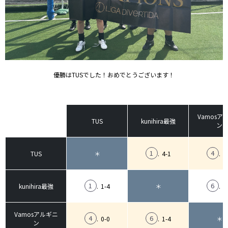
優勝はTUSでした！おめでとうございます！
Vamosア
TUS
kunihira最強
ン
1
4
.
4-1
.
0
TUS
＊
1
6
.
1-4
.
4
kunihira最強
＊
Vamosアルギニ
4
6
.
0-0
.
1-4
＊
ン