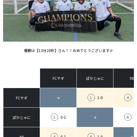
優勝は【13分20秒】さん！！おめでとうございます🎉
FCヤギ
ぽかじゅに
98
1
4
.
1-0
.
1
FCヤギ
＊
1
6
.
0-1
.
0
ぽかじゅに
＊
4
6
.
0-1
.
1-0
98
＊