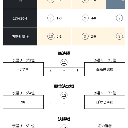
7
9
2
.
1-0
.
4-0
.
3
13分20秒
10
3
8
.
0-1
.
2-0
.
1
西新井選抜
準決勝
予選リーグ2位
予選リーグ3位
11
FCヤギ
西新井選抜
2
-
1
順位決定戦
予選リーグ4位
予選リーグ5位
12
98
ぽかじゅに
0
-
0
決勝戦
予選リーグ1位
⑪の勝者
13