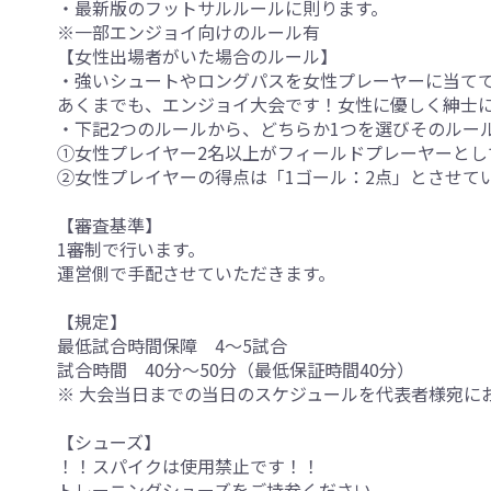
・最新版のフットサルルールに則ります。
※一部エンジョイ向けのルール有
【女性出場者がいた場合のルール】
・強いシュートやロングパスを女性プレーヤーに当てて
あくまでも、エンジョイ大会です！女性に優しく紳士
・下記2つのルールから、どちらか1つを選びそのルー
①女性プレイヤー2名以上がフィールドプレーヤーとし
②女性プレイヤーの得点は「1ゴール：2点」とさせて
【審査基準】
1審制で行います。
運営側で手配させていただきます。
【規定】
最低試合時間保障 4～5試合
試合時間 40分～50分（最低保証時間40分）
※ 大会当日までの当日のスケジュールを代表者様宛に
【シューズ】
！！スパイクは使用禁止です！！
トレーニングシューズをご持参ください。