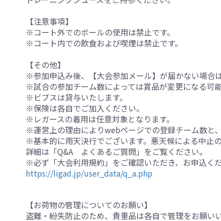
【注意事項】
※コート外でのボールの使用は禁止です。
※コート内での飲食および喫煙は禁止です。
【その他】
※参加申込み後、【大会参加メール】が届かない場合
※試合の参加チーム数によっては賞品が変更になる可
※ビブスは貸与いたします。
※保険は各自でご加入ください。
※レガースの着用は任意対象となります。
※運営上の理由によりwebページでの登録チーム数と
※基本的に雨天決行でございます。悪天候による中止の
詳細は「Q&A よくあるご質問」をご覧ください。
※必ず「大会利用規約」をご確認いただき、お申込く
https://ligad.jp/user_data/q_a.php
【お荷物の管理についてのお願い】
盗難・紛失防止のため、貴重品は各自で管理をお願い