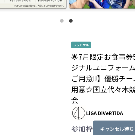
フットサル
🌟7月限定お食事券
ジナルユニフォーム
ご用意!!】優勝チ
用意☆国立代々木
会
LiGA DiVeRTiDA
参加枠
キャンセル待ち