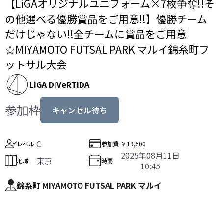
【LiGAオリジナルユニフォーム×7枚争奪!!そ
の他選べる優勝賞品をご用意!!】優勝チーム
だけじゃない!!全チームに賞品をご用意
☆MIYAMOTO FUTSAL PARK マルイ錦糸町フ
ットサル大会
LiGA DiVeRTiDA
参加枠
キャンセル待ち
C
レベル
参加費
￥19,500
2025年08月11日
東京
地域
時間
10:45
錦糸町 MIYAMOTO FUTSAL PARK マルイ