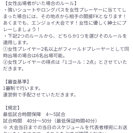
【女性出場者がいた場合のルール】
・強いシュートやロングパスを女性プレーヤーに当ててし
まった場合には、その地点から相手の間接FKとなります！
あくまでも、エンジョイ大会です！女性に優しく紳士にプ
レーしましょう！
・下記2つのルールから、どちらか1つを選びそのルールを
適用します。
①女性プレイヤー2名以上がフィールドプレーヤーとして同
時出場の場合は6名出場可能。
②女性プレイヤーの得点は「1ゴール：2点」とさせていた
だきます。
【審査基準】
1審制で行います。
運営側で手配させていただきます。
【規定】
最低試合時間保障 4～5試合
試合時間 40分～50分（最低保証時間40分）
※ 大会当日までの当日のスケジュールを代表者様宛にお送