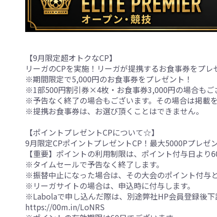
【9月限定超オトクなCP】
リーガのCPを実施！リーガが提携するお食事券をプレ
※期間限定で5,000円のお食事券をプレゼント！
※1部500円割引券×4枚・お食事券3,000円の場合も
※予告なく終了の場合もございます。その場合は掲載
※提携お食事券は、お選び頂くことはできません。
【ポイントプレゼントCPについて☆】
9月限定CPポイントプレゼントCP！最大5000Pプレゼン
【重要】ポイントの利用制限は、ポイント付与日より6
※タイムセールで予告なく終了します。
※振替中止になった場合は、その大会のポイント付与
※リーガサイトの場合は、申込時に付与します。
※Labolaで申し込んだ際は、別途弊社HP会員登録後
https://00m.in/LoNRS