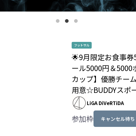
フットサル
🌟9月限定お食事券
ール5000円＆500
カップ】優勝チーム
用意☆BUDDYス
LiGA DiVeRTiDA
参加枠
キャンセル待ち