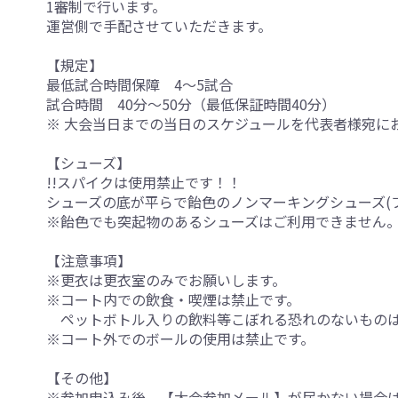
1審制で行います。
運営側で手配させていただきます。
【規定】
最低試合時間保障 4～5試合
試合時間 40分～50分（最低保証時間40分）
※ 大会当日までの当日のスケジュールを代表者様宛に
【シューズ】
!!スパイクは使用禁止です！！
シューズの底が平らで飴色のノンマーキングシューズ(
※飴色でも突起物のあるシューズはご利用できません
【注意事項】
※更衣は更衣室のみでお願いします。
※コート内での飲食・喫煙は禁止です。
ペットボトル入りの飲料等こぼれる恐れのないものは
※コート外でのボールの使用は禁止です。
【その他】
※参加申込み後、【大会参加メール】が届かない場合