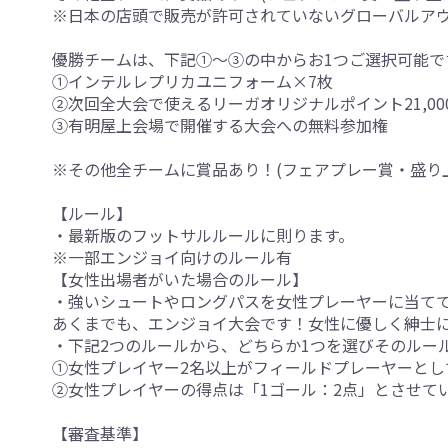
※日本の店頭で販売が許可されていないグローバルア
優勝チームは、下記①～③の中からお1つご選択可能で
①インテルレプリカユニフォーム×7枚
②次回全大会で使えるリーガオリジナルポイント21,00
③有明屋上会場で開催する大会への無料参加権
※その他全チームに賞品あり！(フェアプレー賞・盛り
【ルール】
・最新版のフットサルルールに則ります。
※一部エンジョイ向けのルール有
【女性出場者がいた場合のルール】
・強いシュートやロングパスを女性プレーヤーに当てて
あくまでも、エンジョイ大会です！女性に優しく紳士
・下記2つのルールから、どちらか1つを選びそのルー
①女性プレイヤー2名以上がフィールドプレーヤーとし
②女性プレイヤーの得点は「1ゴール：2点」とさせて
【審査基準】