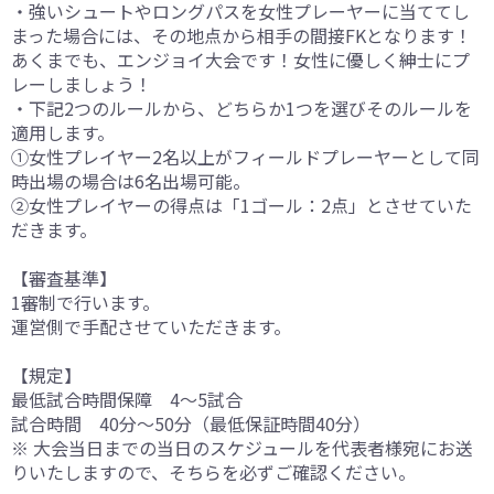
・強いシュートやロングパスを女性プレーヤーに当ててし
まった場合には、その地点から相手の間接FKとなります！
あくまでも、エンジョイ大会です！女性に優しく紳士にプ
レーしましょう！
・下記2つのルールから、どちらか1つを選びそのルールを
適用します。
①女性プレイヤー2名以上がフィールドプレーヤーとして同
時出場の場合は6名出場可能。
②女性プレイヤーの得点は「1ゴール：2点」とさせていた
だきます。
【審査基準】
1審制で行います。
運営側で手配させていただきます。
【規定】
最低試合時間保障 4～5試合
試合時間 40分～50分（最低保証時間40分）
※ 大会当日までの当日のスケジュールを代表者様宛にお送
りいたしますので、そちらを必ずご確認ください。