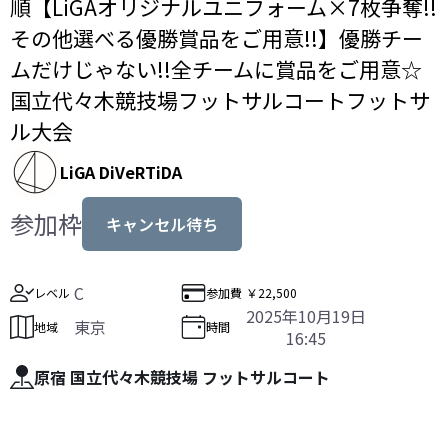
順【LiGAオリジナルユニフォーム×7枚争奪!!
その他選べる優勝賞品をご用意!!】優勝チー
ムだけじゃない!!全チームに賞品をご用意☆
国立代々木競技場フットサルコートフットサ
ル大会
LiGA DiVeRTiDA
参加枠
キャンセル待ち
C
レベル
参加費
￥22,500
2025年10月19日
東京
地域
時間
16:45
原宿 国立代々木競技場 フットサルコート