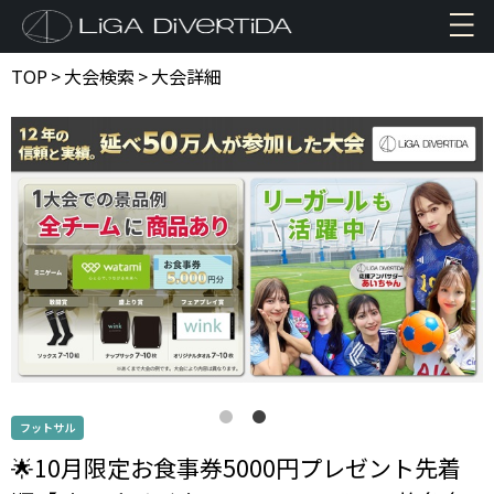
TOP
>
大会検索
>
大会詳細
フットサル
🌟10月限定お食事券5000円プレゼント先着