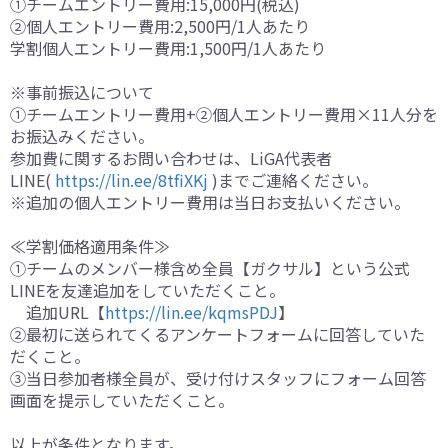
①チームエントリー費用:15,000円(税込)
②個人エントリー費用:2,500円/1人あたり
学割個人エントリー費用:1,500円/1人あたり
※事前振込について
①チームエントリー費用+②個人エントリー費用×11人分を
お振込みください。
参加費に関するお問い合わせは、LiGA代表者
LINE(
https://lin.ee/8tfiXKj
)までご連絡ください。
※追加の個人エントリー費用は当日お支払いください。
≪学割価格適用条件≫
①チームのメンバー様含め全員【ガクサル】という公式
LINEを友達追加をしていただくこと。
追加URL【
https://lin.ee/kqmsPDJ
】
②最初に送られてくるアンケートフォームに回答していた
だくこと。
③当日参加者様全員が、受け付けスタッフにフォーム回答
画面を提示していただくこと。
以上が条件となります。