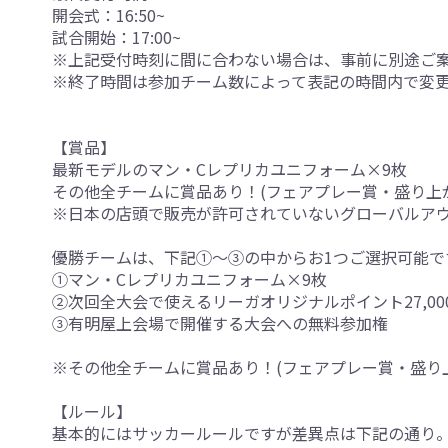
開会式：16:50~
試合開始：17:00~
※上記受付時刻に間に合わない場合は、事前に別途ご
※終了時間は参加チーム数によって表記の時間内で変
【賞品】
最新モデルのマン・Cレプリカユニフォーム×9枚
その他全チームに賞品あり！(フェアプレー賞・盛り上
※日本の店頭で販売が許可されていないグローバルア
優勝チームは、下記①～③の中からお1つご選択可能で
①マン・Cレプリカユニフォーム×9枚
②次回全大会で使えるリーガオリジナルポイント27,00
③有明屋上会場で開催する大会への無料参加権
※その他全チームに賞品あり！(フェアプレー賞・盛り
【ルール】
基本的にはサッカールールですが差異点は下記の通り