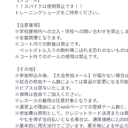
！！スパイクは使用禁止です！！
トレーニングシューズをご持参ください。
【注意事項】
※学校建物内への立入・学校への問い合わせを禁止し
※全面禁煙となります。
※コート内での飲食は禁止です。
ペットボトル入りの飲料等こぼれる恐れのないものは
※コート外でのボールの使用は禁止です。
【その他】
※参加申込み後、【大会参加メール】が届かない場合
※試合の参加チーム数によっては賞品が変更になる可
※ビブスは貸与いたします。
※保険は各自でご加入ください。
※レガースの着用は任意対象となります。
※運営上の理由によりwebページでの登録チーム数と
※参加費は原則として、クレジットカード決済または
やむを得ず当日払いとなる場合は、通常価格に2,00
※基本的に雨天決行でございます。悪天候による中止の