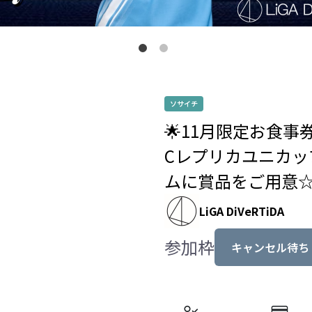
ソサイチ
🌟11月限定お食事
Cレプリカユニカッ
ムに賞品をご用意☆K
LiGA DiVeRTiDA
参加枠
キャンセル待ち