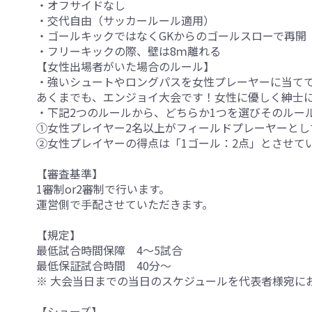
・オフサイドなし
・交代自由（サッカールール適用）
・ゴールキックではなくGKからのゴールスローで再開
・フリーキックの際、壁は8ｍ離れる
【女性出場者がいた場合のルール】
・強いシュートやロングパスを女性プレーヤーに当てて
あくまでも、エンジョイ大会です！女性に優しく紳士
・下記2つのルールから、どちらか1つを選びそのルー
①女性プレイヤー2名以上がフィールドプレーヤーとし
②女性プレイヤーの得点は「1ゴール：2点」とさせて
【審査基準】
1審制or2審制で行います。
運営側で手配させていただきます。
【規定】
最低試合時間保障 4～5試合
最低保証試合時間 40分～
※ 大会当日までの当日のスケジュールを代表者様宛に
【シューズ】