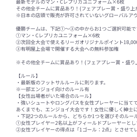
最新モデルのマン・Cレプリカユニフォーム×6枚
その他全チームに賞品あり！(フェアプレー賞・盛り上
※日本の店頭で販売が許可されていないグローバルア
優勝チームは、下記①～③の中からお1つご選択可能で
①マン・Cレプリカユニフォーム×6枚
②次回全大会で使えるリーガオリジナルポイント18,00
③有明屋上会場で開催する大会への無料参加権
※その他全チームに賞品あり！(フェアプレー賞・盛り
【ルール】
・最新版のフットサルルールに則ります。
※一部エンジョイ向けのルール有
【女性出場者がいた場合のルール】
・強いシュートやロングパスを女性プレーヤーに当てて
あくまでも、エンジョイ大会です！女性に優しく紳士
・下記2つのルールから、どちらか1つを選びそのルー
①女性プレイヤー2名以上がフィールドプレーヤーとし
②女性プレイヤーの得点は「1ゴール：2点」とさせて