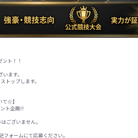
ゼント！！
ございます。
をストップします。
いて☆】
ント企画!!
与はございません。
下記フォームにて応募ください。