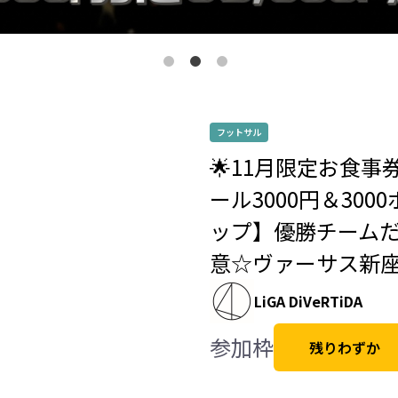
フットサル
🌟11月限定お食事
ール3000円＆300
ップ】優勝チームだ
意☆ヴァーサス新
LiGA DiVeRTiDA
参加枠
残りわずか