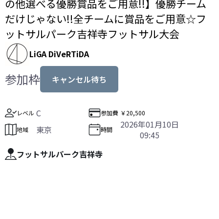
の他選べる優勝賞品をご用意!!】優勝チーム
だけじゃない!!全チームに賞品をご用意☆フ
ットサルパーク吉祥寺フットサル大会
LiGA DiVeRTiDA
参加枠
キャンセル待ち
C
レベル
参加費
￥20,500
2026年01月10日
東京
地域
時間
09:45
フットサルパーク吉祥寺