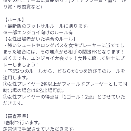
※その他全チームに賞品あり！(フェアプレー賞・盛り上が
り賞・敢闘賞など)
【ルール】
・最新版のフットサルルールに則ります。
※一部エンジョイ向けのルール有
【女性出場者がいた場合のルール】
・強いシュートやロングパスを女性プレーヤーに当ててし
まった場合には、その地点から相手の間接FKとなります！
あくまでも、エンジョイ大会です！女性に優しく紳士にプ
レーしましょう！
・下記2つのルールから、どちらか1つを選びそのルールを
適用します。
①女性プレイヤー2名以上がフィールドプレーヤーとして同
時出場の場合は6名出場可能。
②女性プレイヤーの得点は「1ゴール：2点」とさせていた
だきます。
【審査基準】
1審制で行います。
運営側で手配させていただきます。