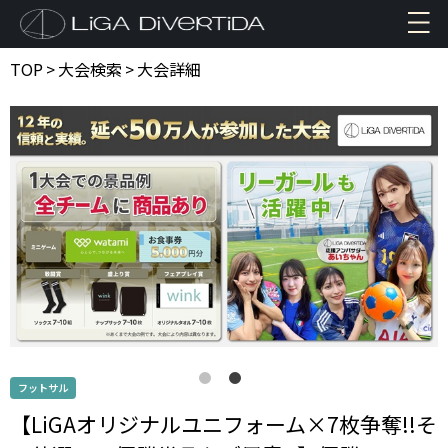
TOP
>
大会検索
>
大会詳細
フットサル
【LiGAオリジナルユニフォーム×7枚争奪!!そ