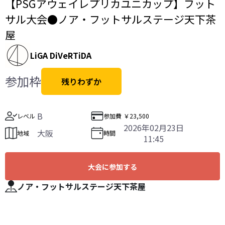
【PSGアウェイレプリカユニカップ】フット
サル大会●ノア・フットサルステージ天下茶
屋
LiGA DiVeRTiDA
参加枠
残りわずか
B
レベル
参加費
￥23,500
2026年02月23日
大阪
地域
時間
11:45
大会に参加する
ノア・フットサルステージ天下茶屋