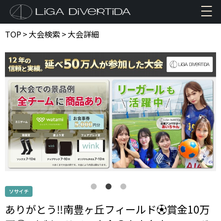
TOP
>
大会検索
>
大会詳細
ソサイチ
ありがとう‼️南豊ヶ丘フィールド⚽️賞金10万