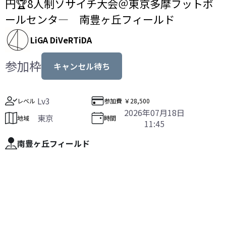
円🏆️8人制ソサイチ大会＠東京多摩フットボ
ールセンタ― 南豊ヶ丘フィールド
LiGA DiVeRTiDA
参加枠
キャンセル待ち
Lv3
レベル
参加費
￥28,500
2026年07月18日
東京
地域
時間
11:45
南豊ヶ丘フィールド