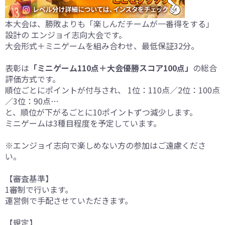
本大会は、勝敗よりも「楽しんだチームが一番得をする」
設計の エンジョイ志向大会です。
大会形式＋ミニゲームを組み合わせ、最低保証32分。
表彰は
「ミニゲーム110点＋大会優勝スコア100点」
の総合
評価方式です。
順位ごとにポイントが付与され、 1位：110点／2位：100点
／3位：90点…
と、順位が下がるごとに10ポイントずつ減少します。
ミニゲームは3種目程度を予定しています。
※エンジョイ志向で楽しめない方の参加はご遠慮くださ
い。
【審査基準】
1審制で行います。
運営側で手配させていただきます。
【規定】