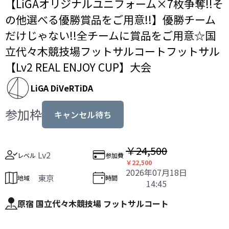
【LiGAオリジナルユニフォーム×7枚争奪!!そ
の他選べる優勝賞品をご用意!!】優勝チーム
だけじゃない!!全チームに賞品をご用意☆国
立代々木競技場フットサルコートフットサル
【Lv2 REAL ENJOY CUP】大会
LiGA DiVeRTiDA
参加枠
キャンセル待ち
￥24,500
Lv2
レベル
参加費
￥22,500
2026年07月18日
東京
地域
時間
14:45
原宿 国立代々木競技場 フットサルコート