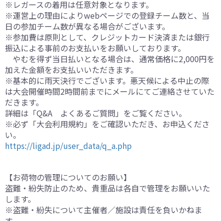
※レガースの着用は任意対象となります。
※運営上の理由によりwebページでの登録チーム数と、当
日の参加チーム数が異なる場合がございます。
※参加費は原則として、クレジットカード決済または銀行
振込による事前のお支払いをお願いしております。
やむを得ず当日払いとなる場合は、通常価格に2,000円を
加えた金額をお支払いいただきます。
※基本的に雨天決行でございます。悪天候による中止の際
は大会開催時間2時間前までにメールにてご連絡させていた
だきます。
詳細は「Q&A よくあるご質問」をご覧ください。
※必ず「大会利用規約」をご確認いただき、お申込くださ
い。
https://ligad.jp/user_data/q_a.php
【お荷物の管理についてのお願い】
盗難・紛失防止のため、貴重品は各自で管理をお願いいた
します。
※盗難・紛失について主催者／施設は責任を負いかねま
す。