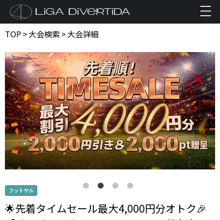
TOP
>
大会検索
>
大会詳細
フットサル
🌟先着タイムセール最大4,000円分オトク🎉