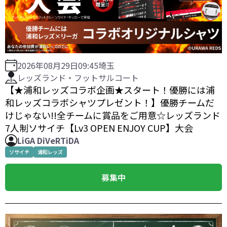
2026年08月29日
09:45
埼玉
レッズランド・フットサルコート
【★浦和レッズコラボ企画★スタート！優勝には浦
和レッズコラボシャツプレゼント！】優勝チームだ
けじゃない!!全チームに賞品をご用意☆レッズランド
7人制ソサイチ【Lv3 OPEN ENJOY CUP】大会
LiGA DiVeRTiDA
ソサイチ
浦和レッズ
募集中