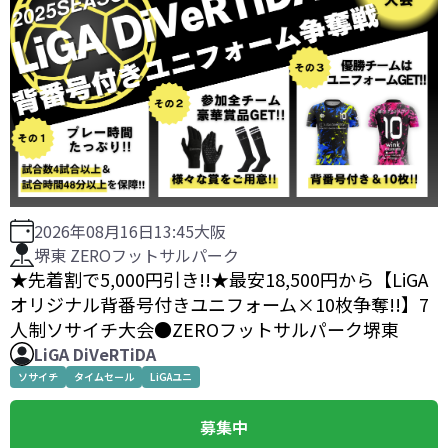
2026年08月16日
13:45
大阪
堺東 ZEROフットサルパーク
★先着割で5,000円引き!!★最安18,500円から【LiGA
オリジナル背番号付きユニフォーム×10枚争奪!!】7
人制ソサイチ大会●ZEROフットサルパーク堺東
LiGA DiVeRTiDA
ソサイチ
タイムセール
LiGAユニ
募集中