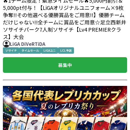
🔥1チーム限定！緊急タイムセール🔥5,000円割引＆
5,000pt付与！【LiGAオリジナルユニフォーム×9枚
争奪!!その他選べる優勝賞品をご用意!!】優勝チーム
だけじゃない!!全チームに賞品をご用意☆足立西新井
ソサイチパーク7人制ソサイチ【Lv4 PREMIERクラ
ス】大会
LiGA DiVeRTiDA
ソサイチ
タイムセール
LiGAユニ
LCL予選
募集中