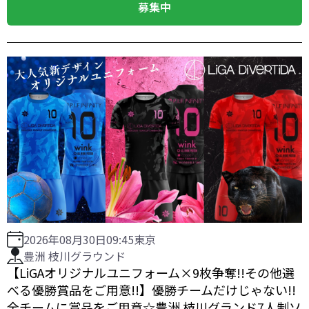
募集中
2026年08月30日
09:45
東京
豊洲 枝川グラウンド
【LiGAオリジナルユニフォーム×9枚争奪!!その他選
べる優勝賞品をご用意!!】優勝チームだけじゃない!!
全チームに賞品をご用意☆豊洲 枝川グランド7人制ソ