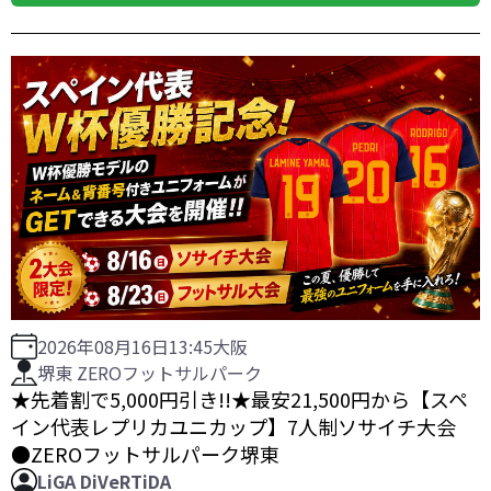
2026年08月16日
13:45
大阪
堺東 ZEROフットサルパーク
★先着割で5,000円引き!!★最安21,500円から【スペ
イン代表レプリカユニカップ】7人制ソサイチ大会
●ZEROフットサルパーク堺東
LiGA DiVeRTiDA