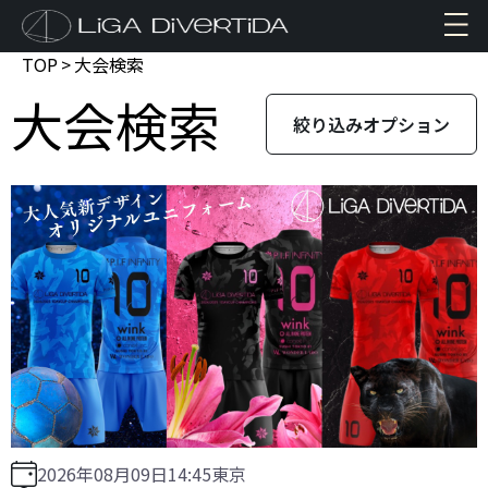
TOP
>
大会検索
大会検索
絞り込みオプション
2026年08月09日
14:45
東京