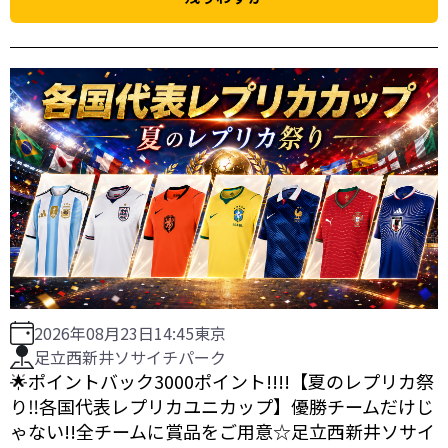
2026年08月23日
14:45
東京
足立西新井ソサイチパーク
🌟ポイントバック3000ポイント!!!!【夏のレプリカ祭
り‼️各国代表レプリカユニカップ】優勝チームだけじ
ゃない!!全チームに賞品をご用意☆足立西新井ソサイ