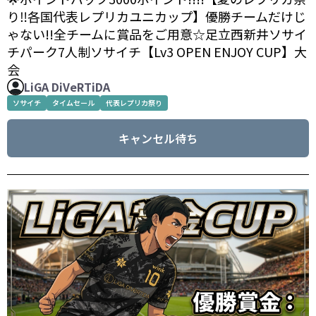
り‼️各国代表レプリカユニカップ】優勝チームだけじ
ゃない!!全チームに賞品をご用意☆足立西新井ソサイ
チパーク7人制ソサイチ【Lv3 OPEN ENJOY CUP】大
会
LiGA DiVeRTiDA
ソサイチ
タイムセール
代表レプリカ祭り
キャンセル待ち