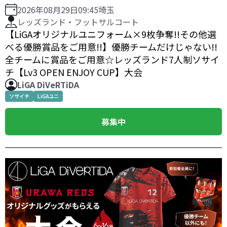
2026年08月29日
09:45
埼玉
レッズランド・フットサルコート
【LiGAオリジナルユニフォーム×9枚争奪!!その他選
べる優勝賞品をご用意!!】優勝チームだけじゃない!!
全チームに賞品をご用意☆レッズランド7人制ソサイ
チ【Lv3 OPEN ENJOY CUP】大会
LiGA DiVeRTiDA
ソサイチ
LiGAユニ
募集中