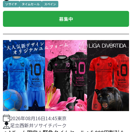
ソサイチ
タイムセール
スペイン
募集中
2026年08月16日
14:45
東京
足立西新井ソサイチパーク