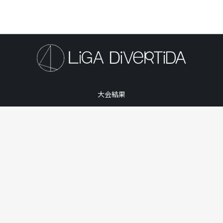
大会結果
大会検索
チーム管理
通知
マイページ
お問い合わせ