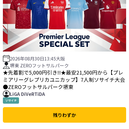
2026年08月30日
13:45
大阪
堺東 ZEROフットサルパーク
★先着割で5,000円引き!!★最安21,500円から【プレ
ミアリーグレプリカユニカップ】7人制ソサイチ大会
●ZEROフットサルパーク堺東
LiGA DiVeRTiDA
ソサイチ
残りわずか