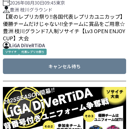
2026年08月30日
09:45
東京
豊洲 枝川グラウンド
【夏のレプリカ祭り‼️各国代表レプリカユニカップ】
優勝チームだけじゃない!!全チームに賞品をご用意☆
豊洲 枝川グランド7人制ソサイチ【Lv3 OPEN ENJOY
CUP】大会
LiGA DiVeRTiDA
ソサイチ
代表レプリカ祭り
キャンセル待ち