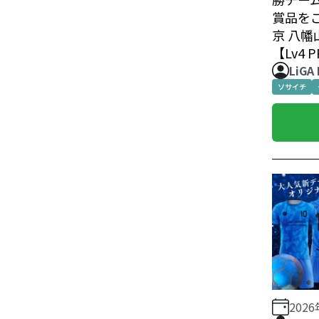
賞品を
京 八
【Lv4 
LiGA
ソサイチ
202