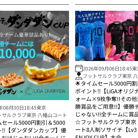
2026年09月06日
18:45
東
フットサルクラブ東京 
🌟タイムセール5000円割
ポイント‼️【LiGAオリ
ォーム×9枚争奪!!その
勝賞品をご用意!!】優勝
6年08月30日
18:45
東京
じゃない!!全チームに賞
トサルクラブ東京 八幡山コート
☆フットサルクラブ東京
ムセール5000円割引＆5000
ート8人制ソサイチ【Lv3 
ト‼️【ダンダダンカップ】優
ENJOY CUP】大会
だけじゃない!!全チームに