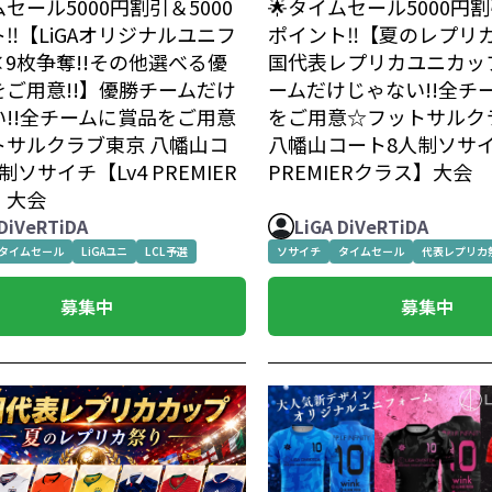
ムセール5000円割引＆5000
🌟タイムセール5000円割
‼️【LiGAオリジナルユニフ
ポイント‼️【夏のレプリカ
9枚争奪!!その他選べる優
国代表レプリカユニカッ
をご用意!!】優勝チームだけ
ームだけじゃない!!全チ
い!!全チームに賞品をご用意
をご用意☆フットサルク
トサルクラブ東京 八幡山コ
八幡山コート8人制ソサイ
制ソサイチ【Lv4 PREMIER
PREMIERクラス】大会
】大会
 DiVeRTiDA
LiGA DiVeRTiDA
タイムセール
LiGAユニ
LCL予選
ソサイチ
タイムセール
代表レプリカ
募集中
募集中