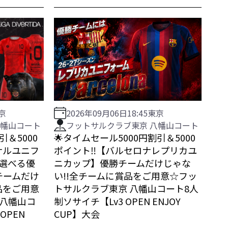
京
2026年09月06日
18:45
東京
八幡山コート
フットサルクラブ東京 八幡山コート
引＆5000
🌟タイムセール5000円割引＆5000
ジナルユニフ
ポイント‼️【バルセロナレプリカユ
他選べる優
ニカップ】優勝チームだけじゃな
チームだけ
い!!全チームに賞品をご用意☆フッ
品をご用意
トサルクラブ東京 八幡山コート8人
 八幡山コ
制ソサイチ【Lv3 OPEN ENJOY
OPEN
CUP】大会