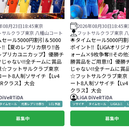
2026年08月30日
18:45
東
6年08月23日
18:45
東京
フットサルクラブ東京 
トサルクラブ東京 八幡山コート
🌟タイムセール5000円割
ムセール5000円割引＆5000
ポイント‼️【LiGAオリ
‼️【夏のレプリカ祭り‼️各
ォーム×9枚争奪!!その
レプリカユニカップ】優勝チ
勝賞品をご用意!!】優勝
じゃない!!全チームに賞品
じゃない!!全チームに賞
意☆フットサルクラブ東京
☆フットサルクラブ東京
ート8人制ソサイチ【Lv4
ート8人制ソサイチ【Lv4 P
IERクラス】大会
クラス】大会
 DiVeRTiDA
LiGA DiVeRTiDA
タイムセール
代表レプリカ祭り
LCL予選
ソサイチ
タイムセール
LiGAユニ
募集中
募集中