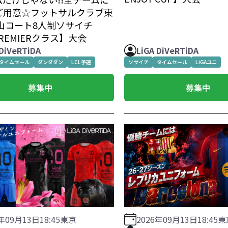
ご用意☆フットサルクラブ東
幡山コート8人制ソサイチ
PREMIERクラス】大会
 DiVeRTiDA
LiGA DiVeRTiDA
タイムセール
ダンダダン
LCL予選
ソサイチ
タイムセール
LiGAユニ
募集中
募集中
6年09月13日
18:45
東京
2026年09月13日
18:45
東