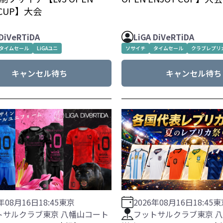
 CUP】大会
 DiVeRTiDA
LiGA DiVeRTiDA
タイムセール
LiGAユニ
ソサイチ
タイムセール
クラブレプリ
キャンセル待ち
キャンセル待ち
6年08月16日
18:45
東京
2026年08月16日
18:45
東
トサルクラブ東京 八幡山コート
フットサルクラブ東京 