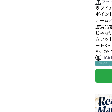
フッ
🌟タイ
ポイント
ォーム×
勝賞品
じゃな
☆フッ
ート8人
ENJOY
LiGA
ソサイチ