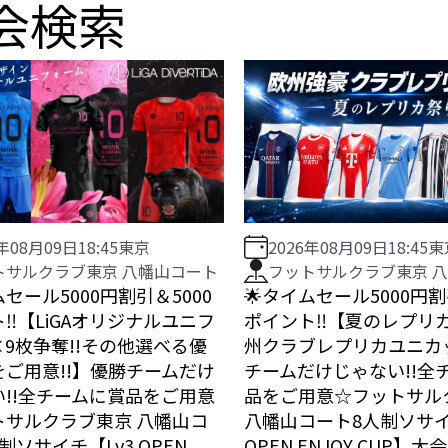
会検索
6年08月09日
18:45
東京
2026年08月09日
18:45
東
トサルクラブ東京 八幡山コート
フットサルクラブ東京 
ムセール5000円割引＆5000
🌟タイムセール5000円割
‼️【LiGAオリジナルユニフ
ポイント‼️【夏のレプリカ
9枚争奪!!その他選べる優
州クラブレプリカユニカ
をご用意!!】優勝チームだけ
チームだけじゃない!!全
い!!全チームに賞品をご用意
品をご用意☆フットサル
トサルクラブ東京 八幡山コ
八幡山コート8人制ソサイ
制ソサイチ【Lv3 OPEN
OPEN ENJOY CUP】大会