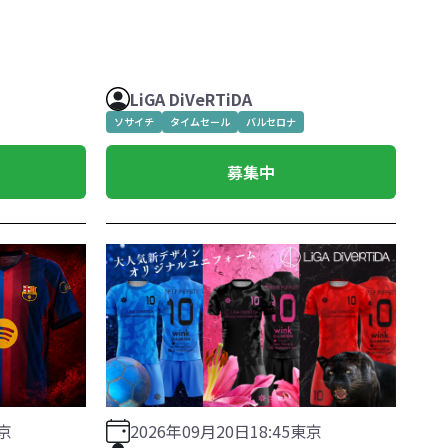
LiGA DiVeRTiDA
ソサイチ
タイムセール
バルセロナ
募集中
2026年09月20日
18:45
東京
京