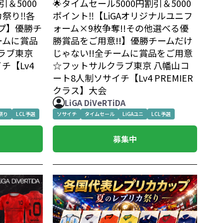
🌟タイムセール5000円割引＆5000
引＆5000
ポイント‼️【LiGAオリジナルユニフ
祭り‼️各
ォーム×9枚争奪!!その他選べる優
プ】優勝チ
勝賞品をご用意!!】優勝チームだけ
ームに賞品
じゃない!!全チームに賞品をご用意
ラブ東京
☆フットサルクラブ東京 八幡山コ
チ【Lv4
ート8人制ソサイチ【Lv4 PREMIER
クラス】大会
LiGA DiVeRTiDA
祭り
LCL予選
ソサイチ
タイムセール
LiGAユニ
LCL予選
募集中