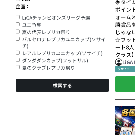
🌟タイ
企画：
ポイント
ォーム×
LiGAチャンピオンズリーグ予選
勝賞品
ユニ争奪
じゃな
夏の代表レプリカ祭り
バルセロナレプリカユニカップ(ソサイ
☆フッ
チ)
ート8人
レアルレプリカユニカップ(ソサイチ)
クラス
ダンダダンカップ(フットサル)
LiGA
夏のクラブレプリカ祭り
ソサイチ
検索する