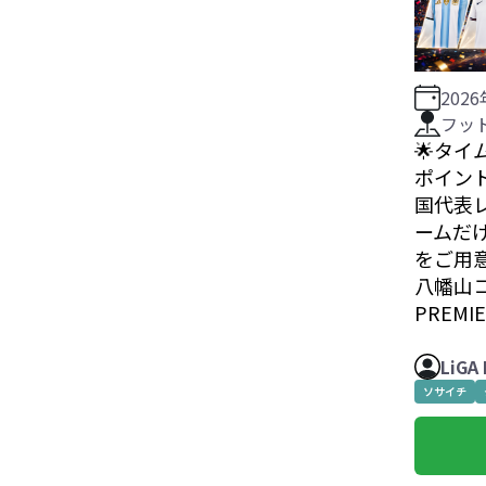
202
フッ
🌟タイ
ポイント
国代表
ームだけ
をご用
八幡山コ
PREM
LiGA
ソサイチ