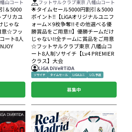
フットサルクラブ東京 八幡山コート
八幡山コート
🌟タイムセール5000円割引＆5000
引＆5000
ポイント‼️【LiGAオリジナルユニフ
レプリカユ
ォーム×9枚争奪!!その他選べる優
けじゃな
勝賞品をご用意!!】優勝チームだけ
用意☆フッ
じゃない!!全チームに賞品をご用意
コート8人
☆フットサルクラブ東京 八幡山コ
NJOY
ート8人制ソサイチ【Lv4 PREMIER
クラス】大会
LiGA DiVeRTiDA
ソサイチ
タイムセール
LiGAユニ
LCL予選
募集中