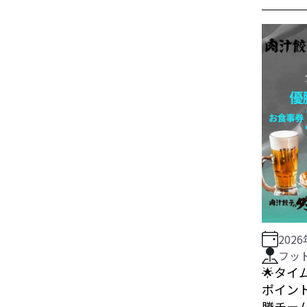
202
フッ
🌟タイ
ポイン
勝チーム