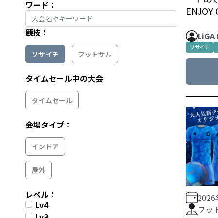
ワード：
ENJOY
競技：
LiGA
ソサイチ
ソサイチ
フットサル
タイムセール中の大会
タイムセール
会場タイプ：
インドア
屋外
レベル：
202
Lv4
フッ
Lv3