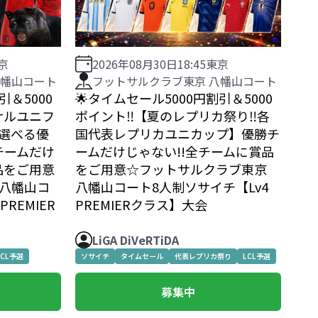
京
2026年08月30日
18:45
東京
八幡山コート
フットサルクラブ東京 八幡山コート
引＆5000
🌟タイムセール5000円割引＆5000
ジナルユニフ
ポイント‼️【夏のレプリカ祭り‼️各
他選べる優
国代表レプリカユニカップ】優勝チ
チームだけ
ームだけじゃない!!全チームに賞品
品をご用意
をご用意☆フットサルクラブ東京
 八幡山コ
八幡山コート8人制ソサイチ【Lv4
REMIER
PREMIERクラス】大会
LiGA DiVeRTiDA
LCL予選
ソサイチ
タイムセール
代表レプリカ祭り
LCL予選
募集中