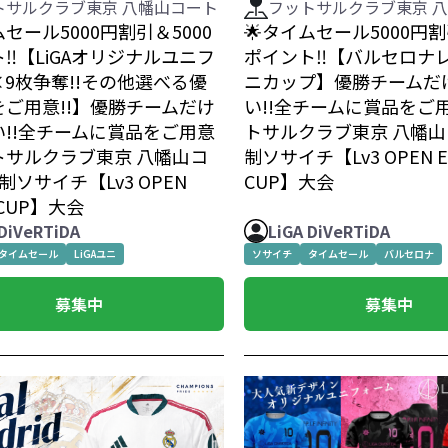
トサルクラブ東京 八幡山コート
フットサルクラブ東京 
ムセール5000円割引＆5000
🌟タイムセール5000円割
‼️【LiGAオリジナルユニフ
ポイント‼️【バルセロナ
9枚争奪!!その他選べる優
ニカップ】優勝チームだ
をご用意!!】優勝チームだけ
い!!全チームに賞品をご
い!!全チームに賞品をご用意
トサルクラブ東京 八幡山
トサルクラブ東京 八幡山コ
制ソサイチ【Lv3 OPEN E
制ソサイチ【Lv3 OPEN
CUP】大会
 CUP】大会
 DiVeRTiDA
LiGA DiVeRTiDA
タイムセール
LiGAユニ
ソサイチ
タイムセール
バルセロナ
募集中
募集中