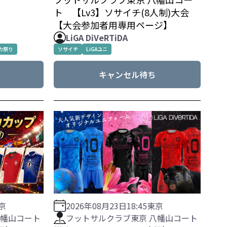
ト 【Lv3】ソサイチ(8人制)大会
【大会参加者用専用ページ】
LiGA DiVeRTiDA
カ祭り
ソサイチ
LiGAユニ
キャンセル待ち
2026年08月23日
18:45
東京
京
フットサルクラブ東京 八幡山コート
八幡山コート