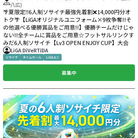
八広)
🌴夏限定‼️6人制ソサイチ最強先着割❌️14,000円分オ
トク🌴【LiGAオリジナルユニフォーム×9枚争奪!!そ
の他選べる優勝賞品をご用意!!】優勝チームだけじゃ
ない!!全チームに賞品をご用意☆フットサルリンクす
みだ6人制ソサイチ【Lv3 OPEN ENJOY CUP】大会
LiGA DiVeRTiDA
ソサイチ
タイムセール
LiGAユニ
募集中