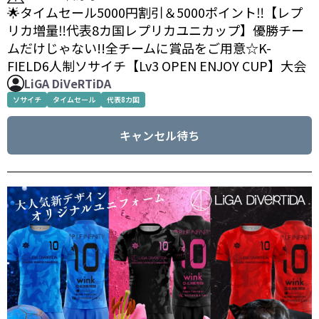
🌟タイムセール5000円割引＆5000ポイント‼️【レプ
リカ増量‼️代表8カ国レプリカユニカップ】優勝チー
ムだけじゃない!!全チームに賞品をご用意☆K-
FIELD6人制ソサイチ【Lv3 OPEN ENJOY CUP】大会
LiGA DiVeRTiDA
ソサイチ
タイムセール
代表8カ国
キャンセル待ち