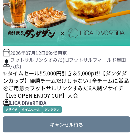
2026年07月12日
09:45
東京
フットサルリンクすみだ(旧フットサルフィールド墨田
八広)
✨️タイムセール‼️5,000円引き＆5,000pt‼️【ダンダダ
ンカップ】優勝チームだけじゃない!!全チームに賞品
をご用意☆フットサルリンクすみだ6人制ソサイチ
【Lv3 OPEN ENJOY CUP】大会
LiGA DiVeRTiDA
ソサイチ
タイムセール
ダンダダン
キャンセル待ち