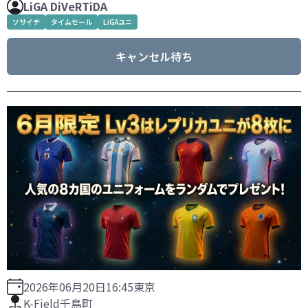
LiGA DiVeRTiDA
ソサイチ
タイムセール
LiGAユニ
キャンセル待ち
2026年06月20日
16:45
東京
K-Field千鳥町