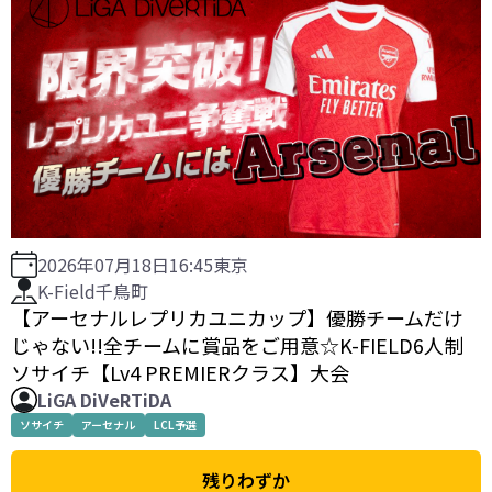
2026年07月18日
16:45
東京
K-Field千鳥町
【アーセナルレプリカユニカップ】優勝チームだけ
じゃない!!全チームに賞品をご用意☆K-FIELD6人制
ソサイチ【Lv4 PREMIERクラス】大会
LiGA DiVeRTiDA
ソサイチ
アーセナル
LCL予選
残りわずか