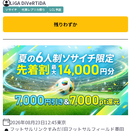
LiGA DiVeRTiDA
ソサイチ
代表レプリカ祭り
LCL予選
残りわずか
2026年08月23日
12:45
東京
フットサルリンクすみだ(旧フットサルフィールド墨田