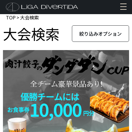
TOP
>
大会検索
大会検索
絞り込みオプション