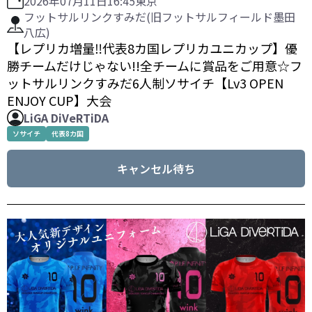
2026年07月11日
16:45
東京
フットサルリンクすみだ(旧フットサルフィールド墨田
八広)
【レプリカ増量‼️代表8カ国レプリカユニカップ】優
勝チームだけじゃない!!全チームに賞品をご用意☆フ
ットサルリンクすみだ6人制ソサイチ【Lv3 OPEN
ENJOY CUP】大会
LiGA DiVeRTiDA
ソサイチ
代表8カ国
キャンセル待ち