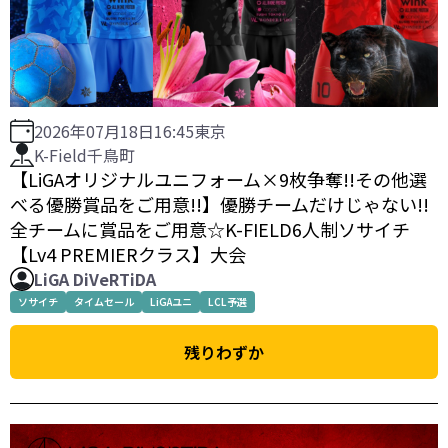
2026年07月18日
16:45
東京
K-Field千鳥町
【LiGAオリジナルユニフォーム×9枚争奪!!その他選
べる優勝賞品をご用意!!】優勝チームだけじゃない!!
全チームに賞品をご用意☆K-FIELD6人制ソサイチ
【Lv4 PREMIERクラス】大会
LiGA DiVeRTiDA
ソサイチ
タイムセール
LiGAユニ
LCL予選
残りわずか